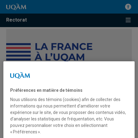
Rectorat
L’événement
La France à l’UQAM
est une initiative du
Rectorat de l’UQAM, en collaboration avec le consulat
Préférences en matière de témoins
général de France.
Nous utilisons des témoins (cookies) afin de collecter des
informations qui nous permettent d’améliorer votre
Alors que le développement des universités passe
expérience sur le site, de vous proposer des contenus vidéo,
désormais par leur capacité à établir des partenariats
d’analyser les statistiques de fréquentation, etc. Vous
internationaux, à s’insérer dans des réseaux de recherche
pouvez personnaliser votre choix en sélectionnant
mondiaux et à favoriser la mobilité étudiante et
« Préférences ».
professorale, il est plus important que jamais de mettre