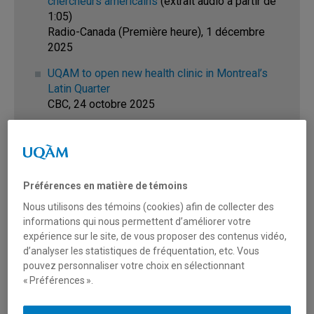
chercheurs américains
(extrait audio à partir de
1:05)
Radio-Canada (Première heure), 1 décembre
2025
UQAM to open new health clinic in Montreal’s
Latin Quarter
CBC, 24 octobre 2025
Canada : l’exil des universitaires américains
(extrait à partir de 1:45)
ARTE.tv, 8 octobre 2025
Préférences en matière de témoins
« Les quotas sont difficiles à gérer et affectent
la réputation du Québec. »
Nous utilisons des témoins (cookies) afin de collecter des
98,5 FM, 6 septembre
informations qui nous permettent d’améliorer votre
expérience sur le site, de vous proposer des contenus vidéo,
Étudiants internationaux : l’UQAM réclame un
d’analyser les statistiques de fréquentation, etc. Vous
statut particulier
pouvez personnaliser votre choix en sélectionnant
ICI Radio-Canada, 5 septembre 2025
« Préférences ».
Paroles de collations des grades à l’heure des